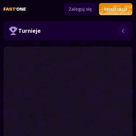
Zaloguj się
Rejestracja
Turnieje